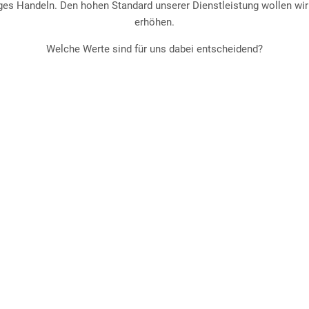
ges Handeln. Den hohen Standard unserer Dienstleistung wollen wir 
erhöhen.
Welche Werte sind für uns dabei entscheidend?
Freude
Wir alle leisten einen entscheidenden Beitrag für ein
freudvolles Miteinander und fördern gemeinsam
ein motivierendes Umfeld.