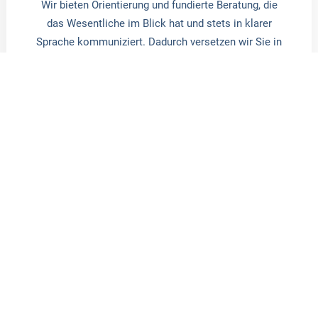
Wir bieten Orientierung und fundierte Beratung, die
das Wesentliche im Blick hat und stets in klarer
Sprache kommuniziert. Dadurch versetzen wir Sie in
die Lage, die richtigen Entscheidungen zu treffen und
unsere Leistung objektiv zu beurteilen.